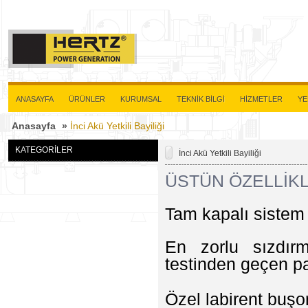
ANASAYFA
ÜRÜNLER
KURUMSAL
TEKNİK BİLGİ
HİZMETLER
YE
Anasayfa
»
İnci Akü Yetkili Bayiliği
KATEGORİLER
İnci Akü Yetkili Bayiliği
ÜSTÜN ÖZELLİKL
Tam kapalı sistem
En zorlu sızdır
testinden geçen pa
Özel labirent buşo